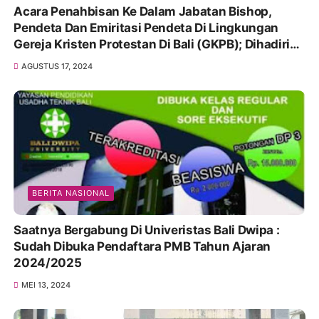
Acara Penahbisan Ke Dalam Jabatan Bishop,
Pendeta Dan Emiritasi Pendeta Di Lingkungan
Gereja Kristen Protestan Di Bali (GKPB); Dihadiri
Ketua DPRD Badung, Dr. Drs. Putu Parwata MK,
AGUSTUS 17, 2024
M.Kn.
BERITA NASIONAL
Saatnya Bergabung Di Univeristas Bali Dwipa :
Sudah Dibuka Pendaftara PMB Tahun Ajaran
2024/2025
MEI 13, 2024