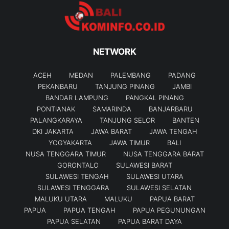
NETWORK
ACEH
MEDAN
PALEMBANG
PADANG
PEKANBARU
TANJUNG PINANG
JAMBI
BANDAR LAMPUNG
PANGKAL PINANG
PONTIANAK
SAMARINDA
BANJARBARU
PALANGKARAYA
TANJUNG SELOR
BANTEN
DKI JAKARTA
JAWA BARAT
JAWA TENGAH
YOGYAKARTA
JAWA TIMUR
BALI
NUSA TENGGARA TIMUR
NUSA TENGGARA BARAT
GORONTALO
SULAWESI BARAT
SULAWESI TENGAH
SULAWESI UTARA
SULAWESI TENGGARA
SULAWESI SELATAN
MALUKU UTARA
MALUKU
PAPUA BARAT
PAPUA
PAPUA TENGAH
PAPUA PEGUNUNGAN
PAPUA SELATAN
PAPUA BARAT DAYA