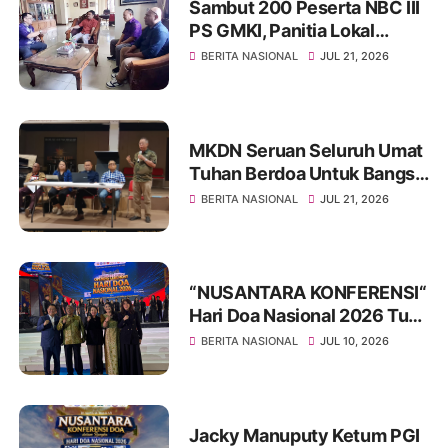
Sambut 200 Peserta NBC III
PS GMKI, Panitia Lokal
Audiensi ke Sinode GKPB
BERITA NASIONAL
JUL 21, 2026
MKDN Seruan Seluruh Umat
Tuhan Berdoa Untuk Bangsa
Indonesia
BERITA NASIONAL
JUL 21, 2026
“NUSANTARA KONFERENSI“
Hari Doa Nasional 2026 Tuai
Sukses Di Gelar Di
BERITA NASIONAL
JUL 10, 2026
Balikpapan Dan Ibukota
Nusantara
Jacky Manuputy Ketum PGI