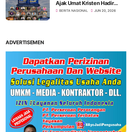
Ajak Umat Kristen Hadir
Dalam Konfrensi Doa Di IKN
BERITA NASIONAL
JUN 20, 2026
Tanggal 2-5 Juli 2026
ADVERTISEMEN