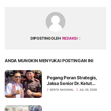
DIPOSTING OLEH
REDAKSI
ANDA MUNGKIN MENYUKAI POSTINGAN INI
Pegang Peran Strategis,
Jaksa Senior Dr. Ketut
Sumedana, SH., MH., Resmi
BERITA NASIONAL
JUL 30, 2026
Ditempatkan Di BGN