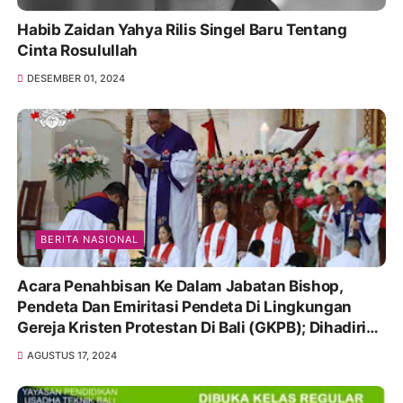
Habib Zaidan Yahya Rilis Singel Baru Tentang
Cinta Rosulullah
DESEMBER 01, 2024
BERITA NASIONAL
Acara Penahbisan Ke Dalam Jabatan Bishop,
Pendeta Dan Emiritasi Pendeta Di Lingkungan
Gereja Kristen Protestan Di Bali (GKPB); Dihadiri
Ketua DPRD Badung, Dr. Drs. Putu Parwata MK,
AGUSTUS 17, 2024
M.Kn.