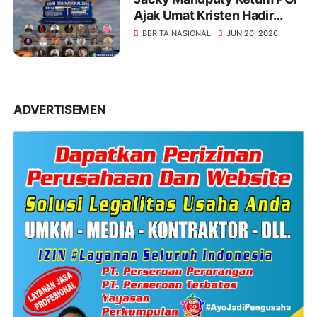
Ajak Umat Kristen Hadir
Dalam Konfrensi Doa Di IKN
BERITA NASIONAL
JUN 20, 2026
Tanggal 2-5 Juli 2026
ADVERTISEMEN