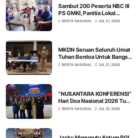
Sambut 200 Peserta NBC III
PS GMKI, Panitia Lokal
Audiensi ke Sinode GKPB
BERITA NASIONAL
JUL 21, 2026
MKDN Seruan Seluruh Umat
Tuhan Berdoa Untuk Bangsa
Indonesia
BERITA NASIONAL
JUL 21, 2026
“NUSANTARA KONFERENSI“
Hari Doa Nasional 2026 Tuai
Sukses Di Gelar Di
BERITA NASIONAL
JUL 10, 2026
Balikpapan Dan Ibukota
Nusantara
Jacky Manuputy Ketum PGI