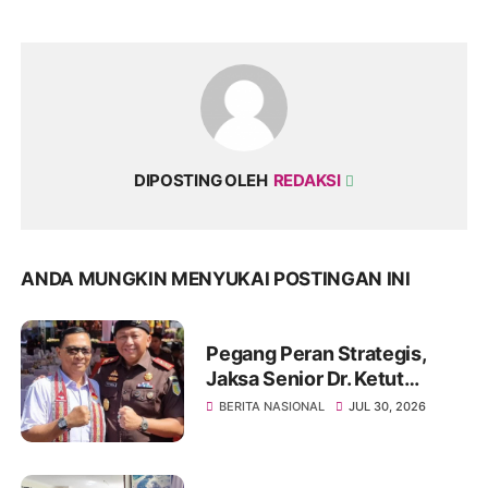
DIPOSTING OLEH
REDAKSI
ANDA MUNGKIN MENYUKAI POSTINGAN INI
Pegang Peran Strategis,
Jaksa Senior Dr. Ketut
Sumedana, SH., MH., Resmi
BERITA NASIONAL
JUL 30, 2026
Ditempatkan Di BGN